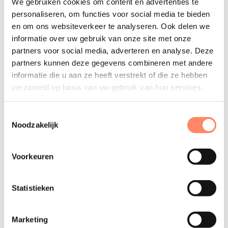
We gebruiken cookies om content en advertenties te
personaliseren, om functies voor social media te bieden
Als waardering tegen contante waarde
en om ons websiteverkeer te analyseren. Ook delen we
wordt toegepast, moet dit duidelijk in de
informatie over uw gebruik van onze site met onze
partners voor social media, adverteren en analyse. Deze
toelichting worden uiteengezet.
partners kunnen deze gegevens combineren met andere
informatie die u aan ze heeft verstrekt of die ze hebben
De waardering kan dus per soort latentie verschillen. Bij
verzameld op basis van uw gebruik van hun services.
een korte looptijd is op praktische gronden de nominale
waardering toegestaan (RJk B15.115). Vaak wordt dan het
Toestemmingsselectie
belastingtarief dat op balansdatum (voor het komende
Noodzakelijk
jaar) is vastgesteld hiervoor gebruikt. Voor jaarrekeningen
2024 geldt dan het vennootschapstarief van 19 procent
Voorkeuren
(dan wel bij winsten boven de € 200.000 = 25,8 procent).
Bij een langere looptijd (vaak bij herwaarderingen en
Statistieken
pensioenen) zal eerder de contante waarde worden
gehanteerd.
Marketing