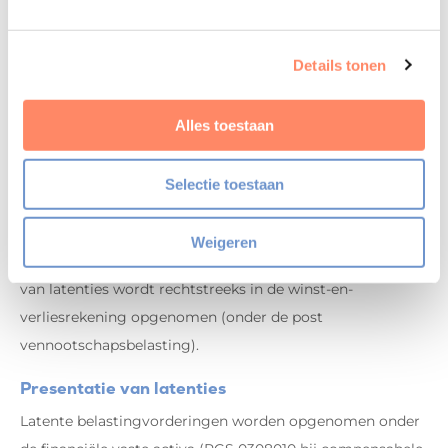
De waarde van de latente belastingvorderingen en/of -
verplichtingen kan wijzigen, ook al is er geen wijziging in
Details tonen
de desbetreffende tijdelijke verschillen. Dit speelt bij:
een wijziging van belastingtarief of belastingwetten;
Alles toestaan
een herbeoordeling van de realisatiemogelijkheden;
een wijziging in de verwachte wijze van realisatie van
Selectie toestaan
het tijdelijke verschil.
Weigeren
De hieruit voortvloeiende wijziging van de waardering
van latenties wordt rechtstreeks in de winst-en-
verliesrekening opgenomen (onder de post
vennootschapsbelasting).
Presentatie van latenties
Latente belastingvorderingen worden opgenomen onder