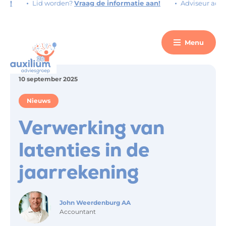
!
Lid worden?
Vraag de informatie aan!
Adviseur accoun
Menu
10 september 2025
Nieuws
Verwerking van
latenties in de
jaarrekening
John Weerdenburg AA
Accountant