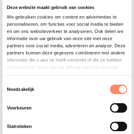
Hoe werkt het?
Deze website maakt gebruik van cookies
Op het platform hebben wij een
Auxilium-
We gebruiken cookies om content en advertenties te
personaliseren, om functies voor social media te bieden
bedrijvenpagina
waar wij werken op een mkb-
en om ons websiteverkeer te analyseren. Ook delen we
accountantskantoor promoten. Leden van Auxilium
informatie over uw gebruik van onze site met onze
profiteren mee van deze pagina want werkzoekenden
partners voor social media, adverteren en analyse. Deze
kunnen bij MVP hun interesse aangeven om bij een mkb-
partners kunnen deze gegevens combineren met andere
accountantskantoor te werken. MVP brengt deze
informatie die u aan ze heeft verstrekt of die ze hebben
kandidaten bij Auxilium onder de aandacht en wij
verzameld op basis van uw gebruik van hun services.
informeren de leden over de beschikbare kandidaten
Toestemmingsselectie
(anoniem).
Noodzakelijk
MVP stuurt ons elke twee weken een overzicht van
beschikbare kandidaten*, met de volgende informatie:
Voorkeuren
voornaam, voorkeursregio en opleidingsniveau. Dit
overzicht nemen wij op in de ledenmailing: de Auxilium
Statistieken
Actueel. Geïnteresseerde aangesloten kantoren kunnen