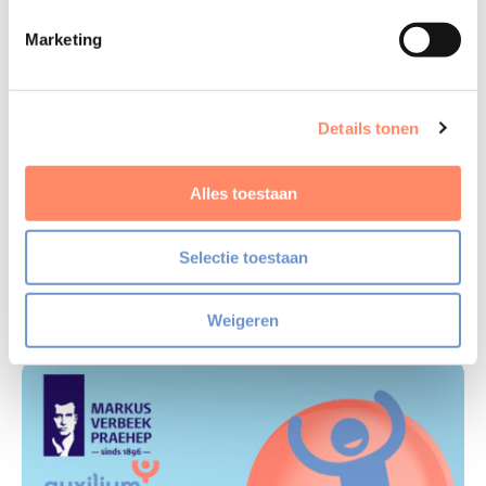
contact met ons opnemen en wij zetten de lead door naar
Marketing
MVP. MVP benadert de kandidaat en brengt kantoor en
kandidaat – als er bij de kandidaat ook interesse is – met
elkaar in contact.
Details tonen
*dit zijn kandidaten die aan de slag willen met een
Alles toestaan
baangarantietraject; het werken-lerentraject van Markus
Verbeek Praehep waarbij de studie door de werkgever
wordt betaald.
Selectie toestaan
Weigeren