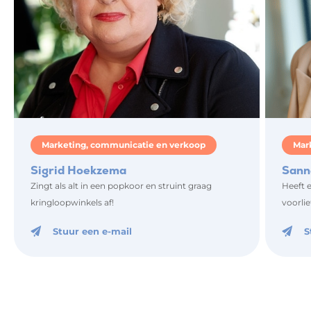
Marketing, communicatie en verkoop
Mar
Sigrid Hoekzema
Sann
Zingt als alt in een popkoor en struint graag
Heeft 
kringloopwinkels af!
voorlie
Stuur een e-mail
S