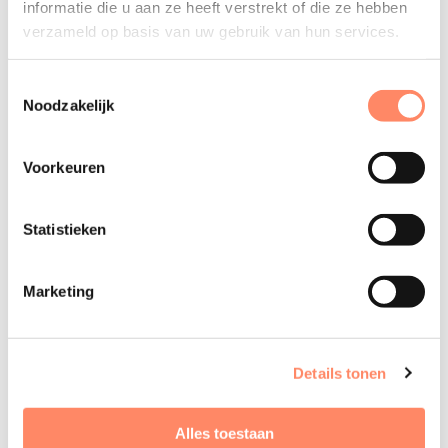
informatie die u aan ze heeft verstrekt of die ze hebben
Telefoonnummer
verzameld op basis van uw gebruik van hun services.
Toestemmingsselectie
Noodzakelijk
Welke cursus?
Voorkeuren
Bericht
Statistieken
Marketing
Details tonen
Alles toestaan
Verzenden