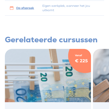
Eigen werkplek, wanneer het jou
Op afspraak
uitkomt
Gerelateerde cursussen
Vanaf
€ 225