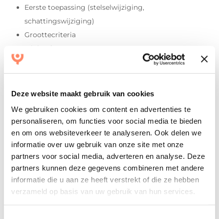
Eerste toepassing (stelselwijziging,
schattingswijziging)
Groottecriteria
Minimale set van gegevens
Vermelden van de grondslagen
Balansonderdelen (deelnemingen,
herwaarderingsreserves, herinvesteringsreserves,
Deze website maakt gebruik van cookies
pensioenvoorziening, belastinglatenties enz.)
We gebruiken cookies om content en advertenties te
Onderdelen van de winst- en verliesrekening
personaliseren, om functies voor social media te bieden
(willekeurige afschrijvingen, verwerking
en om ons websiteverkeer te analyseren. Ook delen we
vennootschapsbelasting, correcties oude jaren)
informatie over uw gebruik van onze site met onze
partners voor social media, adverteren en analyse. Deze
De consequenties voor de publicatiestukken
partners kunnen deze gegevens combineren met andere
informatie die u aan ze heeft verstrekt of die ze hebben
Het videocollege duurt 35 minuten. Na het volgen van het
verzameld op basis van uw gebruik van hun services.
videocollege is er de mogelijkheid om per mail vragen te
stellen. Het emailadres zie je aan het einde van de video.
Toestemmingsselectie