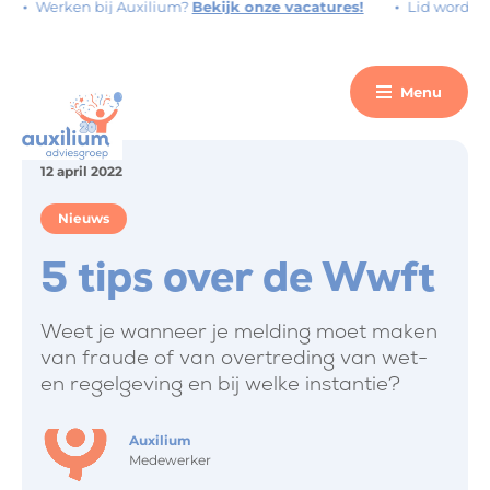
Werken bij Auxilium?
Bekijk onze vacatures!
Lid worden?
V
Menu
12 april 2022
Nieuws
5 tips over de Wwft
Weet je wanneer je melding moet maken
van fraude of van overtreding van wet-
en regelgeving en bij welke instantie?
Auxilium
Medewerker