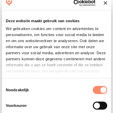
regelgeving? Wwft-software die specifiek bedoeld is om
bedrijven te helpen compliant te zijn met de Wwft, kan
hierbij helpen. NB Als een accountant/belastingadviseur
Deze website maakt gebruik van cookies
een melding van een ongebruikelijke transactie heeft
We gebruiken cookies om content en advertenties te
gemeld, mag dit niet kenbaar worden gemaakt aan de
personaliseren, om functies voor social media te bieden
klant.
en om ons websiteverkeer te analyseren. Ook delen we
informatie over uw gebruik van onze site met onze
Het hele team naar cursus
partners voor social media, adverteren en analyse. Deze
Zorg voor voldoende kennis binnen het team. Agendeer
partners kunnen deze gegevens combineren met andere
de periodieke opleidingsverplichting zoals genoemd in
informatie die u aan ze heeft verstrekt of die ze hebben
artikel 35 Wwft. De opleidingsverplichting geldt voor
verzameld op basis van uw gebruik van hun services.
(bijna) alle medewerkers van jouw kantoor. Elke 3 jaar een
incompany cursus voor het hele team organiseren is
Toestemmingsselectie
Noodzakelijk
efficiënt en maakt dat het Wwft beleid binnen het kantoor
weer eenduidig en up-to-date is.
Voorkeuren
Bij twijfel: melden!