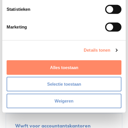
De wetgever heeft de drempel voor het melden van
Statistieken
ongebruikelijke transacties bewust laag gehouden. Dit
betekent in de praktijk dat als u een transactie
Marketing
ongebruikelijk vindt, het accountantskantoor tot melding
over moet gaan bij de FIU. Bespreek de situatie altijd
eerst met de (externe) compliance adviseur. Het
Details tonen
aanstellen van een (externe) compliance officer is voor
accountantskantoren alleen verplicht als zij een oob-
Alles toestaan
vergunning hebben.
Selectie toestaan
Meer weten? Bekijk dan de volgende cursus:
Weigeren
Leden:
Niet-leden:
€ 315
€ 365
Wwft voor accountantskantoren