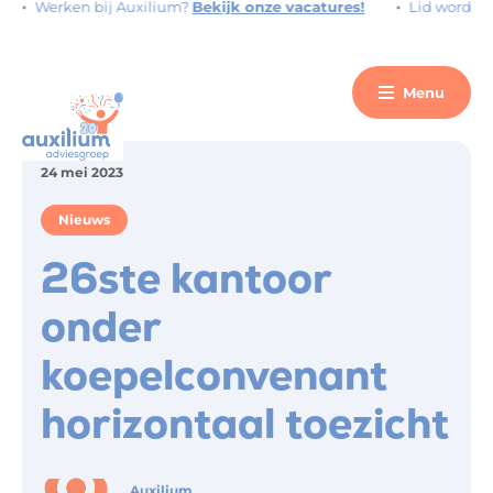
Werken bij Auxilium?
Bekijk onze vacatures!
Lid worden?
V
Menu
24 mei 2023
Nieuws
26ste kantoor
onder
koepelconvenant
horizontaal toezicht
Auxilium