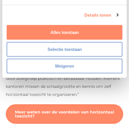
vervolgstap.”
Details tonen
John Weerdenburg (Auxilium Adviesgroep): “De
Alles toestaan
basisgedachte van de koepelorganisatie
Auxilium/Fiscount is dat kleinere kantoren een goed
Selectie toestaan
kwaliteitssysteem hebben. Wij willen de kwaliteit
waarborgen voor kleinere en middelgrote accountants-,
Weigeren
administratie- en belastingadvieskantoren. En dit voor
deze doelgroep praktisch en betaalbaar houden. Kleinere
kantoren missen de schaalgrootte en kennis om zelf
horizontaal toezicht te organiseren.”
Meer weten over de voordelen van horizontaal
toezicht?