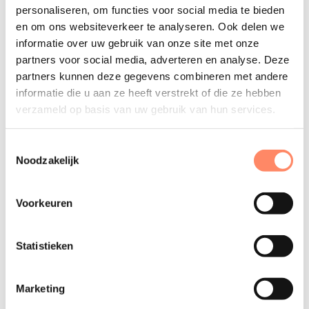
personaliseren, om functies voor social media te bieden
en om ons websiteverkeer te analyseren. Ook delen we
informatie over uw gebruik van onze site met onze
partners voor social media, adverteren en analyse. Deze
partners kunnen deze gegevens combineren met andere
informatie die u aan ze heeft verstrekt of die ze hebben
verzameld op basis van uw gebruik van hun services.
Toestemmingsselectie
26 aangesloten HT-kantoren
Noodzakelijk
Nieuwkomer Arie van der Wal (zie foto links) van Van
Berkel Accountants heeft zich bij de koepelorganisatie
Voorkeuren
aangesloten naar aanleiding van positieve ervaringen met
de accountmanager bij de Belastingdienst. Arie van der
Statistieken
Wal: “Met de groei van de accountantspraktijk en de
positieve uitslag van de collegiale toetsing afgelopen jaar,
Marketing
was horizontaal toezicht voor ons een logische