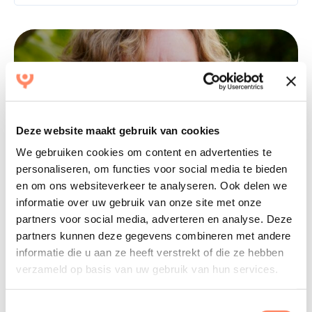
Nieuws
29 juli 26
Deze website maakt gebruik van cookies
Hoe is het nu met... Hilda Burgstede
We gebruiken cookies om content en advertenties te
personaliseren, om functies voor social media te bieden
Auxilium
Medewerker
en om ons websiteverkeer te analyseren. Ook delen we
informatie over uw gebruik van onze site met onze
partners voor social media, adverteren en analyse. Deze
partners kunnen deze gegevens combineren met andere
informatie die u aan ze heeft verstrekt of die ze hebben
verzameld op basis van uw gebruik van hun services.
Fiscaal
Toestemmingsselectie
29 juli 26