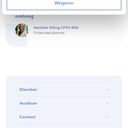
8 november 22
Weigeren
AOW-leeftijd in 2028 met drie maanden
omhoog
Mariëtte Elling CFP® RES
Financieel planner
Diensten
Auxilium
Contact