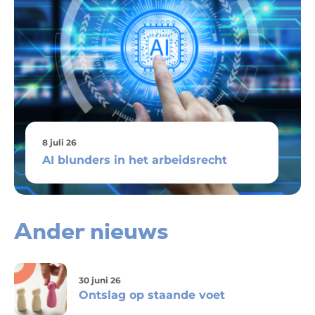
8 juli 26
AI blunders in het arbeidsrecht
Ander nieuws
30 juni 26
Ontslag op staande voet