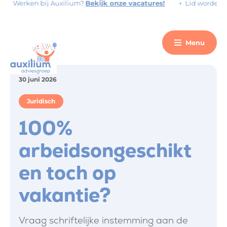
Werken bij Auxilium?
Bekijk onze vacatures!
Lid worden?
V
Menu
30 juni 2026
Juridisch
100%
arbeidsongeschikt
en toch op
vakantie?
Vraag schriftelijke instemming aan de