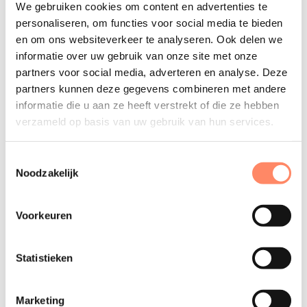
We gebruiken cookies om content en advertenties te
Als je als werkgever de werknemer toestemming geeft
personaliseren, om functies voor social media te bieden
en om ons websiteverkeer te analyseren. Ook delen we
om op vakantie te gaan, is het van belang dat je de
informatie over uw gebruik van onze site met onze
werknemer
eerst schriftelijk laat instemmen
dat deze
partners voor social media, adverteren en analyse. Deze
vakantiedagen afgetrokken worden van het vakantiesaldo.
partners kunnen deze gegevens combineren met andere
De vakantiedagen mogen alleen afgeschreven worden
informatie die u aan ze heeft verstrekt of die ze hebben
van het
bovenwettelijke deel
.
verzameld op basis van uw gebruik van hun services.
Gaat een voltijds werknemer drie weken op vakantie en
Toestemmingsselectie
heeft de werknemer 20 wettelijke en 5 bovenwettelijke
Noodzakelijk
vakantiedagen tegoed, dan mag je alleen 5
bovenwettelijke vakantiedagen aftrekken van het
Voorkeuren
vakantiesaldo, uiteraard na schriftelijke instemming van
de werknemer, voorafgaand aan de vakantie. De overige
Statistieken
dagen mogen dus niet worden afgetrokken.
Heb je hier een vraag over?
Stuur een mail aan Ilon
Marketing