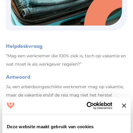
Helpdeskvraag
“Mag een werknemer die 100% ziek is, toch op vakantie en
wat moet ik als werkgever regelen?”
Antwoord
Ja, een arbeidsongeschikte werknemer mag op vakantie,
maar de vakantie en/of de reis mag niet het herstel
belemmeren. Een bedrijfsarts kan vaststellen of er
bezwaar is tegen de voorgenomen vakantie. Een
werknemer moet (opnieuw) een geplande vakantie
Deze website maakt gebruik van cookies
aanvragen bij werkgever.